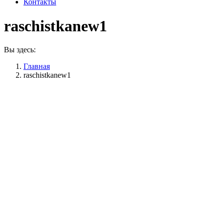
Контакты
raschistkanew1
Вы здесь:
Главная
raschistkanew1